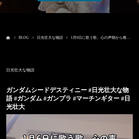
ーム
BLOG
日光壮大な物語
1月6日に歌う歌、心の声朝から救急車の音絶え間なくなってる世間は慌ただしく、動いてる、仕事も動いている、僕も動いてる
日光壮大な物語
ガンダムシードデスティニー #日光壮大な物
語 #ガンダム #ガンプラ #マーチンギター #日
光壮大