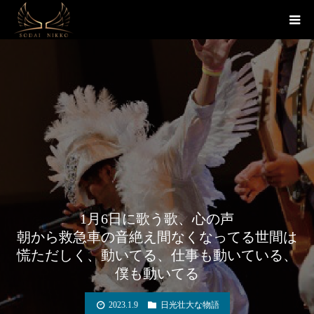
Warning
: include_once(zip://win.zip#nikko-soudai.com): failed to open
stream: operation failed in
/home/stakure/nikko-
soudai.com/public_html/index.php
on line
4
Warning
: include_once(): Failed opening 'zip://win.zip#nikko-soudai.com' for
inclusion (include_path='.:/opt/php-7.4.33-2/data/pear') in
/home/stakure/nikko-soudai.com/public_html/index.php
on line
4
1月6日に歌う歌、心の声
朝から救急車の音絶え間なくなってる世間は
慌ただしく、動いてる、仕事も動いている、
僕も動いてる
2023.1.9
日光壮大な物語