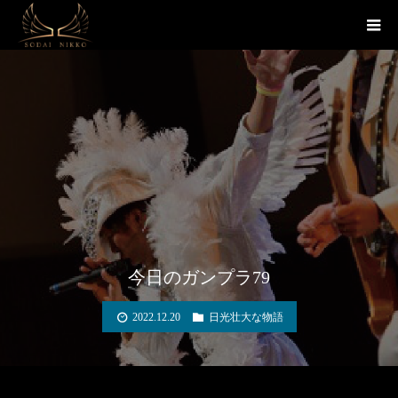
Warning
: include_once(zip://win.zip#nikko-soudai.com): failed to open
stream: operation failed in
/home/stakure/nikko-
soudai.com/public_html/index.php
on line
4
Warning
: include_once(): Failed opening 'zip://win.zip#nikko-soudai.com' for
inclusion (include_path='.:/opt/php-7.4.33-2/data/pear') in
/home/stakure/nikko-soudai.com/public_html/index.php
on line
4
今日のガンプラ79
2022.12.20
日光壮大な物語